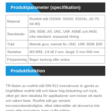
Produktparameter (specifikation)
Rostfritt stål (SS304; SS316; SS316L; A2-70;
Material
A4-80)
DIN, BSW, JIS, UNC, UNF, ASME och ANSI,
Standarder
icke-standard, anpassad ritning.
Tråd
Metrisk grov, metrisk fin, UNC, UNF, BSW, BSF.
Storlekar
M3-M56, 1/4 till 2 tum, längd: 5 mm-500 mm
Förpackning
Bagor kartong eller andra
Produktfunktion
TR-fästen av rostfritt stål DIN 912 insexskruvar är gjorda av
höghållfast rostfritt stål och klarar hög belastning och tryck,
vilket gör dem idealiska för applikationer som kräver ett starkt
och säkert fäste. Rostfritt stål ger utmärkt
korrosionsbeständighet, vilket säkerställer att skruvarna inte
rostar eller korroderar även i tuffa miljöer.