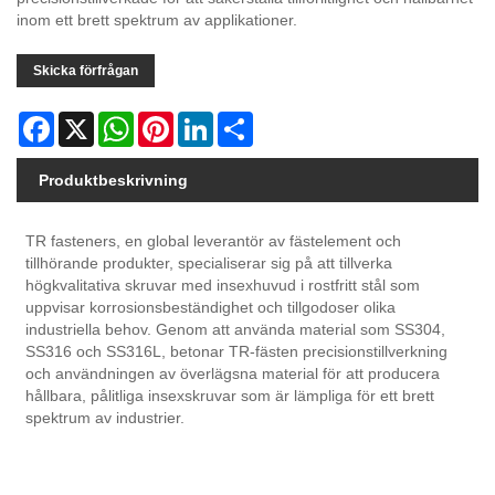
inom ett brett spektrum av applikationer.
Skicka förfrågan
Facebook
X
WhatsApp
Pinterest
LinkedIn
Share
Produktbeskrivning
TR fasteners, en global leverantör av fästelement och
tillhörande produkter, specialiserar sig på att tillverka
högkvalitativa skruvar med insexhuvud i rostfritt stål som
uppvisar korrosionsbeständighet och tillgodoser olika
industriella behov. Genom att använda material som SS304,
SS316 och SS316L, betonar TR-fästen precisionstillverkning
och användningen av överlägsna material för att producera
hållbara, pålitliga insexskruvar som är lämpliga för ett brett
spektrum av industrier.