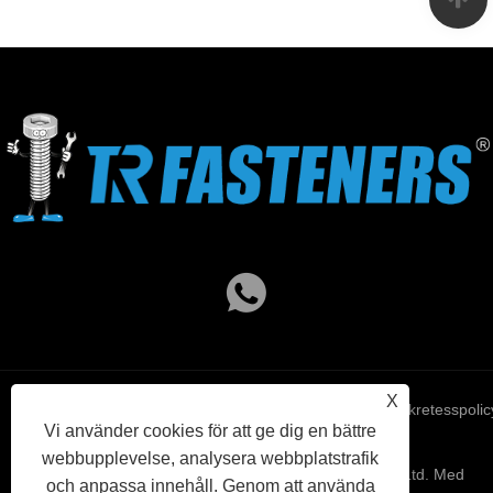
X
Links
Sitemap
RSS
XML
Sekretesspolic
Vi använder cookies för att ge dig en bättre
webbupplevelse, analysera webbplatstrafik
Copyright © 2023 Hangzhou TR Industrial Trade Co., Ltd. Med
och anpassa innehåll. Genom att använda