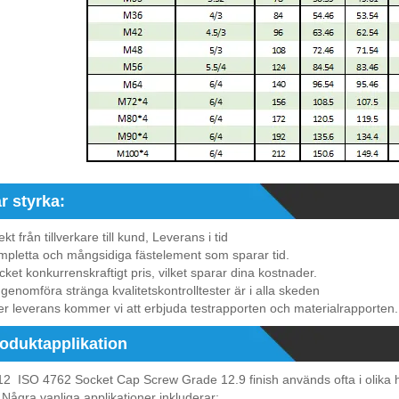
r styrka:
ekt från tillverkare till kund, Leverans i tid
pletta och mångsidiga fästelement som sparar tid.
ket konkurrenskraftigt pris, vilket sparar dina kostnader.
 genomföra stränga kvalitetskontrolltester är i alla skeden
er leverans kommer vi att erbjuda testrapporten och materialrapporten.
oduktapplikation
2 ISO 4762 Socket Cap Screw Grade 12.9 finish används ofta i olika hö
 Några vanliga applikationer inkluderar: