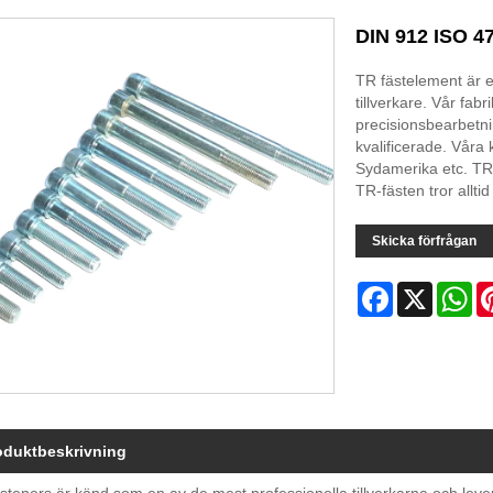
DIN 912 ISO 4
TR fästelement är 
tillverkare. Vår fab
precisionsbearbetnin
kvalificerade. Våra
Sydamerika etc. TR-f
TR-fästen tror alltid
Skicka förfrågan
Facebook
X
Wh
oduktbeskrivning