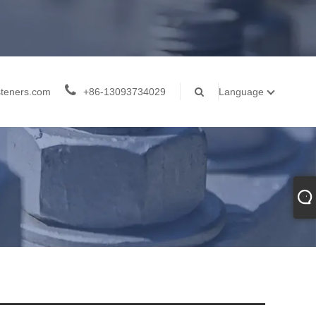
teners.com
+86-13093734029
Language