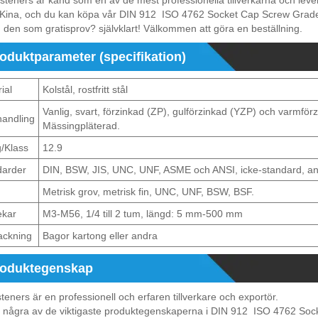
steners är känd som en av de mest professionella tillverkarna och l
 Kina, och du kan köpa vår DIN 912 ISO 4762 Socket Cap Screw Grade 12
 den som gratisprov? självklart! Välkommen att göra en beställning.
oduktparameter (specifikation)
ial
Kolstål, rostfritt stål
Vanlig, svart, förzinkad (ZP), gulförzinkad (YZP) och varmför
handling
Mässingpläterad.
/Klass
12.9
darder
DIN, BSW, JIS, UNC, UNF, ASME och ANSI, icke-standard, an
Metrisk grov, metrisk fin, UNC, UNF, BSW, BSF.
ekar
M3-M56, 1/4 till 2 tum, längd: 5 mm-500 mm
ackning
Bagor kartong eller andra
roduktegenskap
teners är en professionell och erfaren tillverkare och exportör.
r några av de viktigaste produktegenskaperna i DIN 912 ISO 4762 Sock