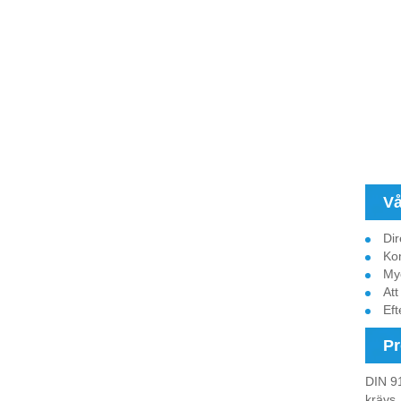
Vå
Dir
Kom
Myc
Att
Eft
Pr
DIN 91
krävs.