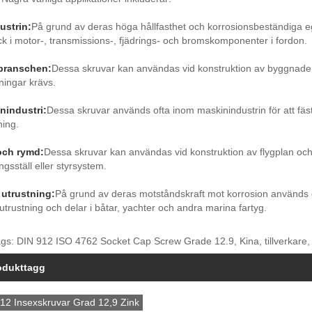
ustrin:
På grund av deras höga hållfasthet och korrosionsbeständiga e
ck i motor-, transmissions-, fjädrings- och bromskomponenter i fordon.
branschen:
Dessa skruvar kan användas vid konstruktion av byggnader,
ningar krävs.
nindustri:
Dessa skruvar används ofta inom maskinindustrin för att fästa
ning.
och rymd:
Dessa skruvar kan användas vid konstruktion av flygplan och
ngsställ eller styrsystem.
 utrustning:
På grund av deras motståndskraft mot korrosion används d
utrustning och delar i båtar, yachter och andra marina fartyg.
gs: DIN 912 ISO 4762 Socket Cap Screw Grade 12.9, Kina, tillverkare, l
odukttagg
12 Insexskruvar Grad 12,9 Zink