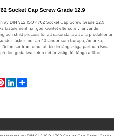
762 Socket Cap Screw Grade 12.9
en av DIN 912 ISO 4762 Socket Cap Screw Grade 12.9
riks fästelement har god kvalitet eftersom vi använder
g och strikt process för att säkerställa att alla produkter är
 kunder täcker mer än 40 länder som Europa, Amerika,
ästen ser fram emot att bli din långsiktiga partner i Kina.
 på den goda kvaliteten det är viktigt för långa affärer.
atsApp
Pinterest
LinkedIn
Share