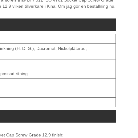
everantörerna av DIN 912 ISO 4762 Socket Cap Screw Grade
.9 vilken tillverkare i Kina. Om jag gör en beställning nu,
zinkning (H. D. G.), Dacromet, Nickelpläterad,
passad ritning.
et Cap Screw Grade 12.9 finish: