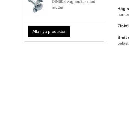
DIN603 vagnbultar med
mutter
Hög s
hanter
Zinkf
Alla nya produkter
Brett
belast