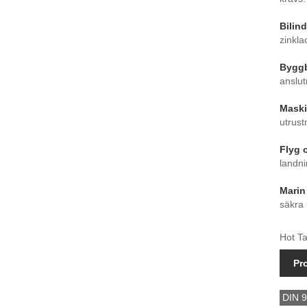
Bilind
zinkla
Bygg
anslut
Maski
utrust
Flyg 
landni
Marin
säkra 
Hot Ta
Pr
DIN 9