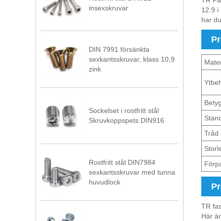
TR Fa
insexskruvar
12.9 i
har du
Pr
DIN 7991 försänkta
sexkantsskruvar, klass 10,9
Mater
zink
Ytbe
Betyg
Sockelset i rostfritt stål
Stan
Skruvkoppspets DIN916
Tråd
Storl
Rostfritt stål DIN7984
Förp
sexkantsskruvar med tunna
huvudlock
P
TR fas
Här ä