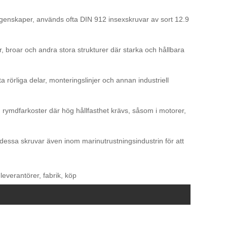
genskaper, används ofta DIN 912 insexskruvar av sort 12.9
 broar och andra stora strukturer där starka och hållbara
 rörliga delar, monteringslinjer och annan industriell
 rymdfarkoster där hög hållfasthet krävs, såsom i motorer,
essa skruvar även inom marinutrustningsindustrin för att
everantörer, fabrik, köp