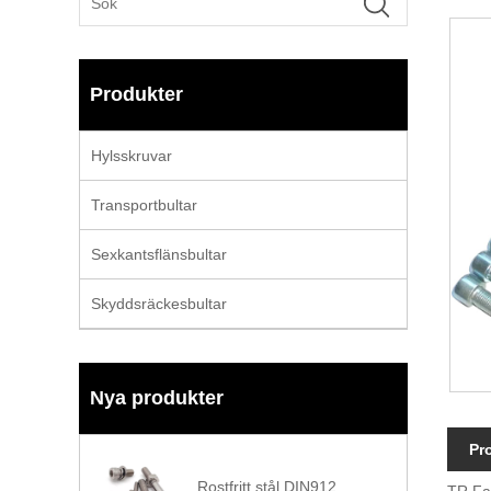
Produkter
Hylsskruvar
Transportbultar
Sexkantsflänsbultar
Skyddsräckesbultar
Nya produkter
Pr
Rostfritt stål DIN912